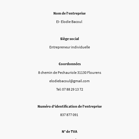
Nom de l'entreprise
EI- Elodie Bacoul
Siège social
Entrepreneur individuelle
Coordonnées
8 chemin de Pechauriole 31130 Flourens
elodiebacoul@gmail.com
Tel: 07 88 29 13 72
Numéro d'identification de l'entreprise
837 877 091
N° de TVA